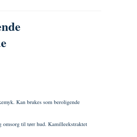
ende
de
silkemyk. Kan brukes som beroligende
g omsorg til tørr hud. Kamilleekstraktet