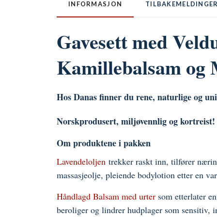
INFORMASJON
TILBAKEMELDINGE
Gavesett med Veld
Kamillebalsam og
Hos Danas finner du rene, naturlige og uni
Norskprodusert, miljøvennlig og kortreist
Om produktene i pakken
Lavendeloljen
trekker raskt inn, tilfører næ
massasjeolje, pleiende bodylotion etter en va
Håndlagd Balsam med urter
som etterlater en
beroliger og lindrer hudplager som sensitiv, i