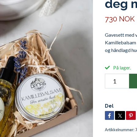
deg m
730 NOK
Gavesett med v
Kamillebalsam
og håndlagd hud
På lager.
Del
Artikkelnummer: