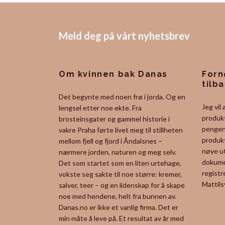
Meld deg på vårt nyhetsbrev
Om kvinnen bak Danas
Forn
tilb
Det begynte med noen frø i jorda. Og en
Jeg vil
lengsel etter noe ekte. Fra
produkt
brosteinsgater og gammel historie i
pengene
vakre Praha førte livet meg til stillheten
produkt
mellom fjell og fjord i Åndalsnes –
nøye ut
nærmere jorden, naturen og meg selv.
dokume
Det som startet som en liten urtehage,
registr
vokste seg sakte til noe større: kremer,
Mattils
salver, teer – og en lidenskap for å skape
noe med hendene, helt fra bunnen av.
Danas.no er ikke et vanlig firma. Det er
min måte å leve på. Et resultat av år med