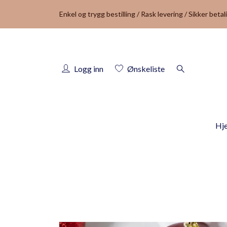
Enkel og trygg bestilling / Rask levering / Sikker betal
Logg inn
Ønskeliste
Hj