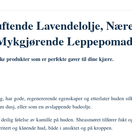
R
uftende Lavendelolje, Nær
 Mykgjørende Leppepoma
ke produkter som er perfekte gaver til dine kjære.
!
ring, har gode, regenererende egenskaper og etterlater huden 
rm dusj, eller som en avslappende badeolje.
 deilig følelse av kamille på huden. Sheasmøret tilfører fukt o
rritert og kløende hud, både i ansiktet og på kroppen.