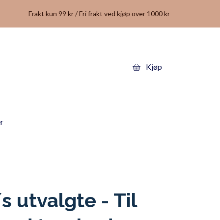
Frakt kun 99 kr / Fri frakt ved kjøp over 1000 kr
Kjøp
r
s utvalgte - Til