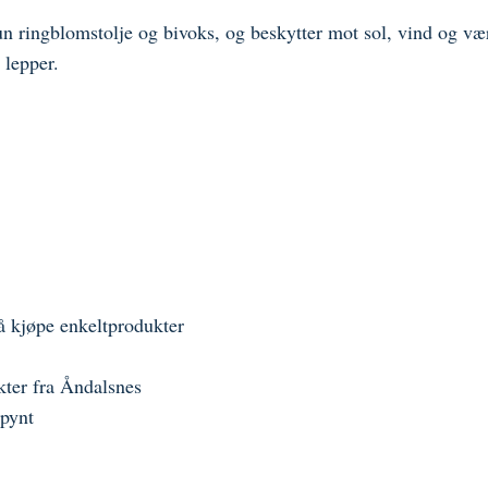
n ringblomstolje og bivoks, og beskytter mot sol, vind og vær
e lepper.
n
å kjøpe enkeltprodukter
kter fra Åndalsnes
 pynt