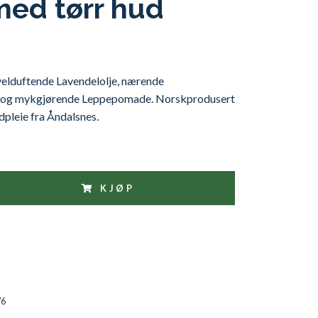
ed tørr hud
elduftende Lavendelolje, nærende
 og mykgjørende Leppepomade. Norskprodusert
pleie fra Åndalsnes.
KJØP
76