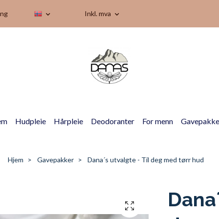
ing
Inkl. mva
em
Hudpleie
Hårpleie
Deodoranter
For menn
Gavepakke
Hjem
Gavepakker
Dana´s utvalgte - Til deg med tørr hud
Dana´