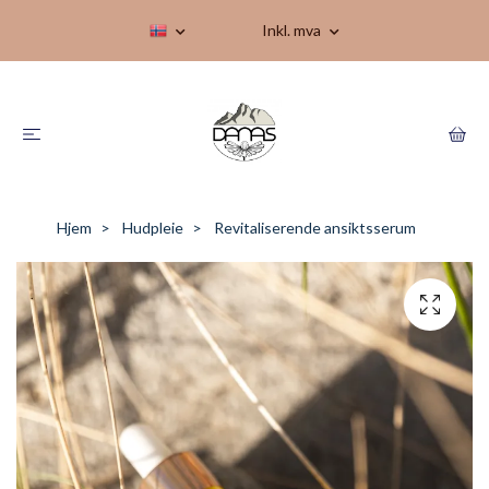
Inkl. mva
Hjem
Hudpleie
Revitaliserende ansiktsserum