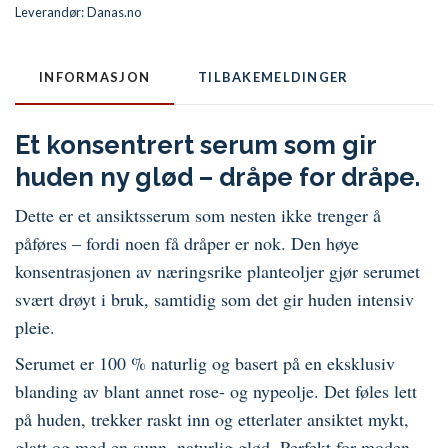
Leverandør:
Danas.no
INFORMASJON
TILBAKEMELDINGER
Et konsentrert serum som gir
huden ny glød – dråpe for dråpe.
Dette er et ansiktsserum som nesten ikke trenger å
påføres – fordi noen få dråper er nok. Den høye
konsentrasjonen av næringsrike planteoljer gjør serumet
svært drøyt i bruk, samtidig som det gir huden intensiv
pleie.
Serumet er 100 % naturlig og basert på en eksklusiv
blanding av blant annet rose- og nypeolje. Det føles lett
på huden, trekker raskt inn og etterlater ansiktet mykt,
glatt og med en sunn, naturlig glød. Perfekt for moden