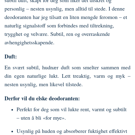
subtil duft, skapt for deg som liker det diskret og
personlig – nesten usynlig, men alltid til stede. I denne
deodoranten har jeg tilsatt en liten mengde feromon – et
naturlig signalstoff som forbindes med tiltrekning,
trygghet og velvære. Subtil, ren og overraskende
avhengighetsskapende.
Duft:
En svært subtil, hudnær duft som smelter sammen med
din egen naturlige lukt. Lett treaktig, varm og myk –
nesten usynlig, men likevel tilstede.
Derfor vil du elske deodoranten:
Perfekt for deg som vil lukte rent, varmt og subtilt
– uten å bli «for mye».
Usynlig på huden og absorberer fuktighet effektivt